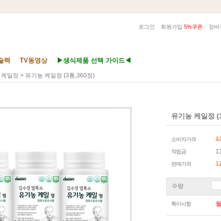
로그인
회원가입
5%쿠폰
장바
술력
TV동영상
▶생식제품 선택 가이드◀
> 유기농 케일정 (3통,360정)
 케일정
유기농 케일정 (3
1
소비자가격
1
적립금
1
판매가격
수량
특이사항