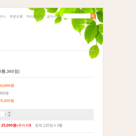
구니
주문조회
마이페이지
공지사항
통,360정)
32,000원
300원
25,000
원
월
25,000원
x무이자
5
정제 120정 x 3통