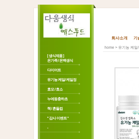
회사소개
기
>
home
유기농 케일/
[ 생식제품 ]
온가족 / 온백생식
다이어트
유기농 케일/ 케일정
효모 / 효소
누에동충하초
책 / 흔들컵
* 감사 이벤트 *
-