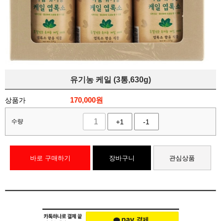
유기농 케일 (3통,630g)
상품가
170,000
원
수량
+1
-1
바로 구매하기
장바구니
관심상품