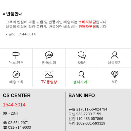
반품안내
고객의 변심에 의한 교환 및 반품이면 배송비는
소비자부담
입니다.
상품의 이상에 의한 교환 및 반품이면 배송비는
판매자부담
입니다.
문의 :
1544-3014
뉴스,언론
카톡상담
Q&A
상품후기
배송조회
TV 동영상
생식가이드
VIP
CS CENTER
BANK INFO
1544-3014
농협 217811-56-024794
09 ~ 23시
국민 933-7230-7159
.
신한 110-483-057866
☎ 02-554-2071
우리 1002-031-593329
☎ 031-714-9033
.