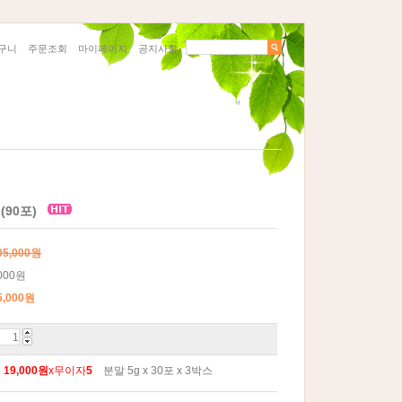
구니
주문조회
마이페이지
공지사항
(90포)
05,000원
000원
5,000
원
월
19,000원
x무이자
5
분말 5g x 30포 x 3박스