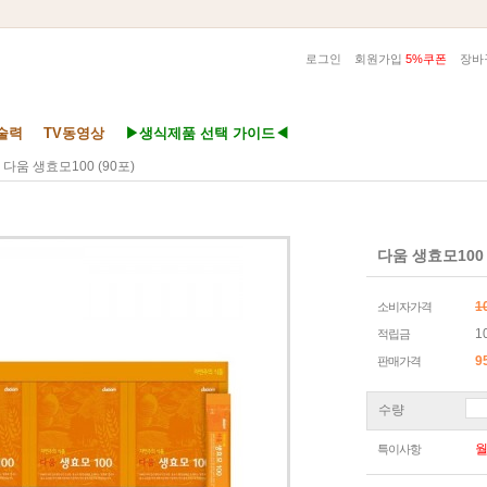
로그인
회원가입
5%쿠폰
장바
술력
TV동영상
▶생식제품 선택 가이드◀
 다움 생효모100 (90포)
다움 생효모100 
1
소비자가격
1
적립금
9
판매가격
수량
특이사항