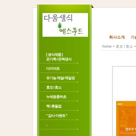
회사소개
기
>
>
home
효모 / 효소
[ 생식제품 ]
온가족 / 온백생식
다이어트
유기농 케일/ 케일정
효모 / 효소
누에동충하초
책 / 흔들컵
* 감사 이벤트 *
-