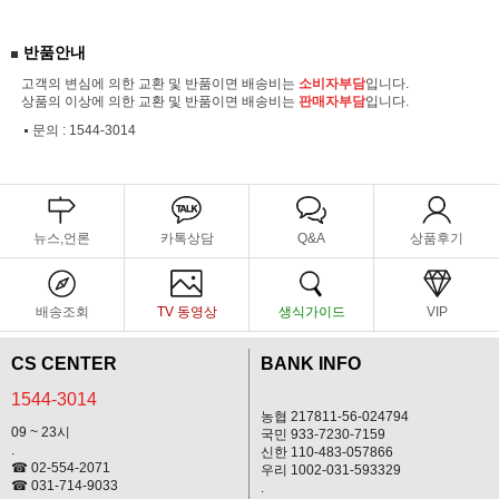
반품안내
고객의 변심에 의한 교환 및 반품이면 배송비는
소비자부담
입니다.
상품의 이상에 의한 교환 및 반품이면 배송비는
판매자부담
입니다.
문의 :
1544-3014
뉴스,언론
카톡상담
Q&A
상품후기
배송조회
TV 동영상
생식가이드
VIP
CS CENTER
BANK INFO
1544-3014
농협 217811-56-024794
09 ~ 23시
국민 933-7230-7159
.
신한 110-483-057866
☎ 02-554-2071
우리 1002-031-593329
☎ 031-714-9033
.