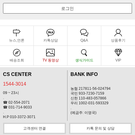
로그인
뉴스,언론
카톡상담
Q&A
상품후기
배송조회
TV 동영상
생식가이드
VIP
CS CENTER
BANK INFO
1544-3014
농협 217811-56-024794
09 ~ 23시
국민 933-7230-7159
.
신한 110-483-057866
☎ 02-554-2071
우리 1002-031-593329
☎ 031-714-9033
.
.
(예금주: 이영국)
H.P 010-3372-3071
고객센터 연결
카톡 문의 및 상담